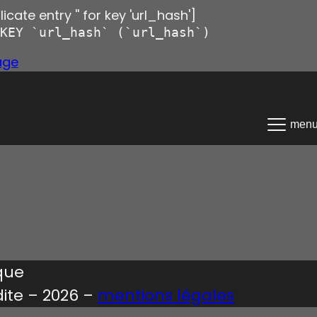
icate entry '' for key 'url_hash']
KEY `url_hash` (`url_hash`)
age
men
ique
dite – 2026 –
mentions légales