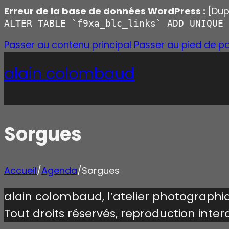
Erreur de la base de données WordPress :
[Dupl
ALTER TABLE `f9xa_blc_links` ADD UNIQUE 
Passer au contenu principal
Passer au pied de p
alain colombaud
Sorgues
Accueil
/
Agenda
/
Sorgues
alain colombaud, l’atelier photograph
Tout droits réservés, reproduction inter