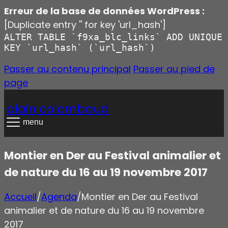
Erreur de la base de données WordPress :
[Duplicate entry '' for key 'url_hash']
ALTER TABLE `f9xa_blc_links` ADD UNIQUE
KEY `url_hash` (`url_hash`)
Passer au contenu principal
Passer au pied de
page
alain colombaud
menu
Montier en Der au Festival animalier et
de nature du 16 au 19 novembre 2017
Accueil
/
Agenda
/
Montier en Der au Festival
animalier et de nature du 16 au 19 novembre
2017