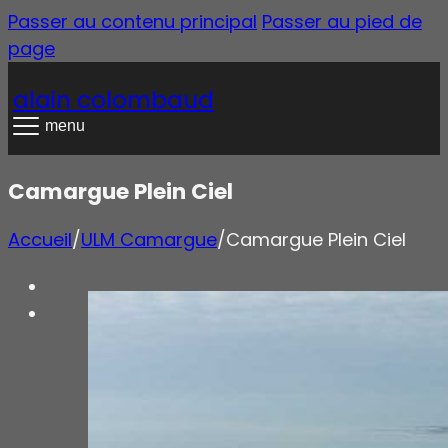
Passer au contenu principal
Passer au pied de
page
alain colombaud
menu
Camargue Plein Ciel
Accueil
/
ULM Camargue
/
Camargue Plein Ciel