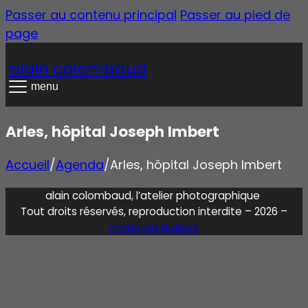
Passer au contenu principal
Passer au pied de
page
alain colombaud
menu
Arles, hôpital Joseph Imbert
Accueil
/
Agenda
/
Arles, hôpital Joseph Imbert
alain colombaud, l’atelier photographique
Tout droits réservés, reproduction interdite – 2026 –
mentions légales