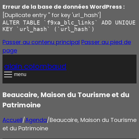
Erreur de la base de données WordPress :
[Duplicate entry '' for key 'url_hash']
ALTER TABLE `f9xa_blc_links` ADD UNIQUE
KEY `url_hash` (`url_hash`)
Passer au contenu principal
Passer au pied de
page
alain colombaud
menu
Beaucaire, Maison du Tourisme et du
Patrimoine
Accueil
/
Agenda
/
Beaucaire, Maison du Tourisme
et du Patrimoine